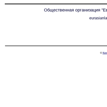
Общественная организация "Ев
eurasianl
©
Кон