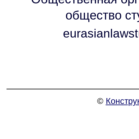
общество ст
eurasianlaws
©
Констру