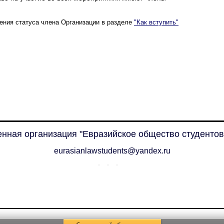
ения статуса члена Организации в разделе
"Как вступить"
нная организация "Евразийское общество студентов
eurasianlawstudents@yandex.ru
©
Конструктор сайтов Setup