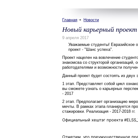
Главная
Новости
Новый карьерный проек
Уважаемые студенты! Евразийское о
проект - "Шанс успеха".
Проект нацелен на вовлечение студент
знакомсва со структорой организаций,
работодателями и возможности получен
Данный проект будет состоять из двух 
1 этап. Представляет собой цикл ознак
вы сможете узнать о карьерных перспек
- 2017
2 этап. Предполагает организацию меро
мечты. В рамках этапа планируется пр
стажировки. Р
еализация - 2017-2018 гг.
Официальный хештэг проекта #ELSS_V
Отметим, что преумущественное пра