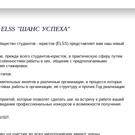
т ELSS "ШАНС УСПЕХА"
бщество студентов - юристов (ELSS) представляет вам наш новый
ов, прежде всего студентов-юристов, в практическую сферу путем
 особенностями работы в них, общение с предполагаемыми
ия стажировки.
этапов.
омительных визитов в различные организации, в процессе которых
тивах работы в организации, её структуру и прочее.Год реализации
приятий, которые позволят сделать шаг на встречу к работе вашей
оведение профессиональных конкурсов и возможности получения
ISIT.
во на участие во всех мероприятиях имеют члены